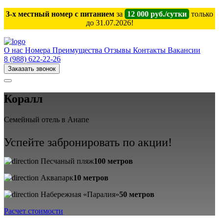
3-х местный номер с питанием
за
12 000 руб./сутки
только
до 31.07.2026!
О нас
Номера
Преимущества
Отзывы
Контакты
Вакансии
8 (988) 622-22-26
Заказать звонок
Коралл
Семейный отель в Анапе
Успейте забронировать по акции!
Песчаный пляж
100 метров
Аквапарк
10 метров
Набережная «Паралия»
50 метров
Расчет стоимости